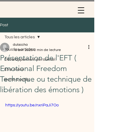
Post
Tous les articles
dulaccha
Tous les articles
16 avr. 2025
0 min de lecture
Présentation de l'EFT (
Développement personnel
Emotional Freedom
Etre mère
Technique ou technique de
Boîte à outils
libération des émotions )
https://youtu.be/nxriPaJi7Oo