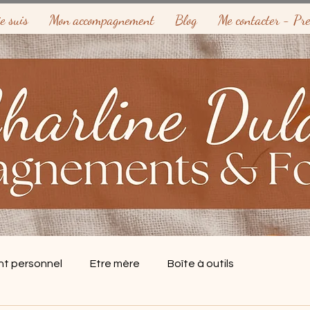
e suis
Mon accompagnement
Blog
Me contacter - Pr
t personnel
Etre mère
Boîte à outils