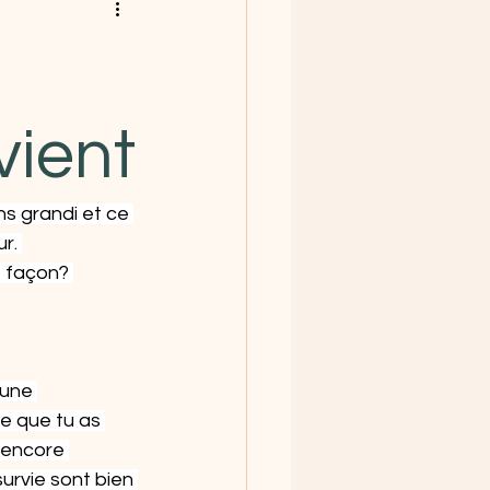
vient
s grandi et ce 
r. 
 façon? 
 une 
ce que tu as 
 encore 
urvie sont bien 