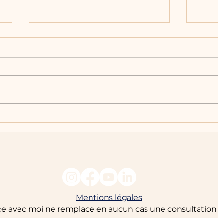
La sensibilité : une qualité
L’hu
d’ouverture à l’autre
s’aut
vie s
mond
Mentions légales
e avec moi ne remplace en aucun cas une consultation