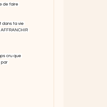
e de faire 
 dans ta vie 
’en AFFRANCHIR 
mps cru que 
 par 