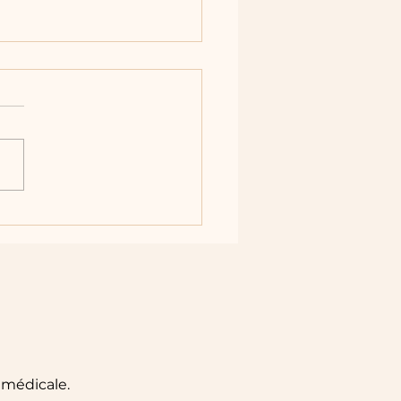
milité, une façon de
oriser à vivre une belle
ans porter le poids du
e sur ses épaules
 médicale.