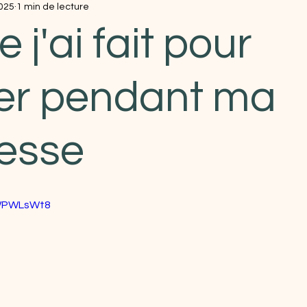
2025
1 min de lecture
 j'ai fait pour
er pendant ma
esse
2WPWLsWt8