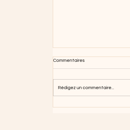
Commentaires
Rédigez un commentaire...
Se préparer à
l'accouchement, bien
évidemment, mais se
préparer pour le raz-de-
marée qui vient avec l'arrivée