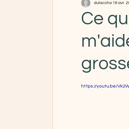
dulaccha
16 avr. 
Ce que
m'aid
gross
https://youtu.be/Vk