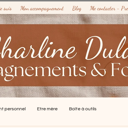
e suis
Mon accompagnement
Blog
Me contacter - Pr
t personnel
Etre mère
Boîte à outils