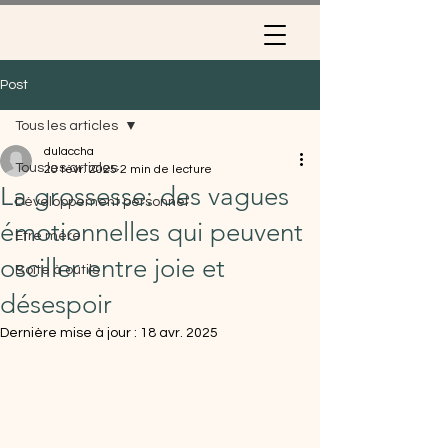
Post
Tous les articles
dulaccha
Tous les articles
20 févr. 2025
2 min de lecture
La grossesse: des vagues
Développement personnel
émotionnelles qui peuvent
Etre mère
osciller entre joie et
Boîte à outils
désespoir
Dernière mise à jour :
18 avr. 2025